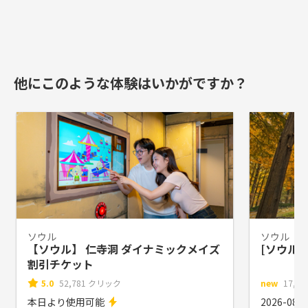
他にこのような体験はいかがですか？
ソウル
ソウル
【ソウル】 仁寺洞 ダイナミックメイズ
[ソウル
割引チケット
5.0
52,781 クリック
new
17,5
本日より使用可能
2026-0