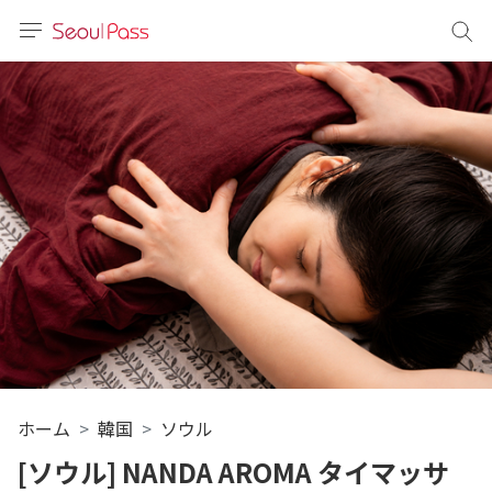
言語
通貨
sh
語
(简体)
文 (台灣)
ホーム
韓国
ソウル
[ソウル] NANDA AROMA タイマッサ