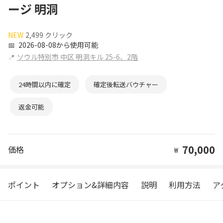
ージ 明洞
NEW
2,499 クリック
📅
2026-08-08から使用可能
📍
ソウル特別市 中区 明洞キル 25-6、2階
24時間以内に確定
確定後転送バウチャー
返金可能
70,000
価格
₩
ポイント
オプション&詳細内容
説明
利用方法
ア