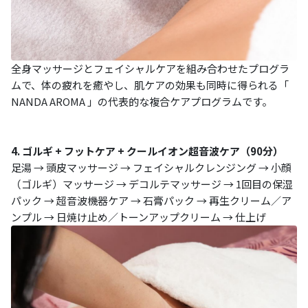
全身マッサージとフェイシャルケアを組み合わせたプログラ
ムで、体の疲れを癒やし、肌ケアの効果も同時に得られる「
NANDA AROMA 」の代表的な複合ケアプログラムです。
4. ゴルギ + フットケア + クールイオン超音波ケア（90分）
足湯 → 頭皮マッサージ → フェイシャルクレンジング → 小顔
（ゴルギ）マッサージ → デコルテマッサージ → 1回目の保湿
パック → 超音波機器ケア → 石膏パック → 再生クリーム／ア
ンプル → 日焼け止め／トーンアップクリーム → 仕上げ