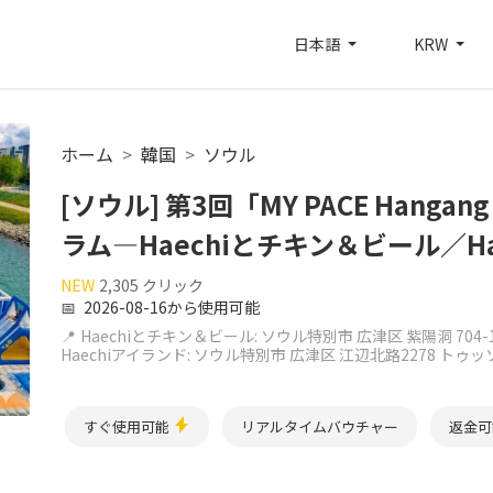
日本語
KRW
ホーム
韓国
ソウル
[ソウル] 第3回「MY PACE Hangang 
ラム―Haechiとチキン＆ビール／H
NEW
2,305 クリック
📅
2026-08-16から使用可能
📍
Haechiとチキン＆ビール: ソウル特別市 広津区 紫陽洞 70
Haechiアイランド: ソウル特別市 広津区 江辺北路2278 ト
すぐ使用可能
リアルタイムバウチャー
返金可