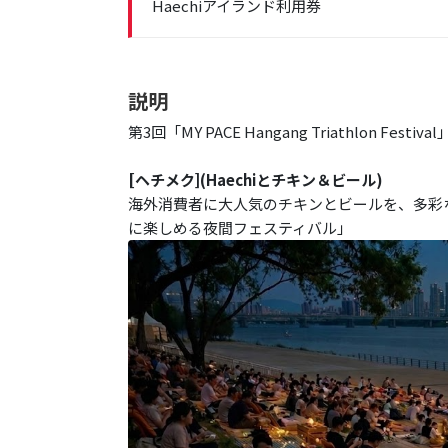
Haechiアイランド利用券
説明
第3回「MY PACE Hangang Triathlon F
[ヘチメク](Haechiとチキン＆ビール)
海外消費者に大人気のチキンとビールを、多彩
に楽しめる夜間フェスティバル」