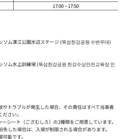
17:00 ~ 17:50
 トゥッソム漢江公園水辺ステージ (뚝섬한강공원 수변무대)
 トゥッソム水上訓練場 (뚝섬한강공원 한강수상안전교육장 인
事故やトラブルが発生した場合、その責任はすべて当事者
ください。
ジャーシート（ござむしろ）の2種類をご用意しています。
や紛失した場合は、入場が制限される場合があります。
場可能です。