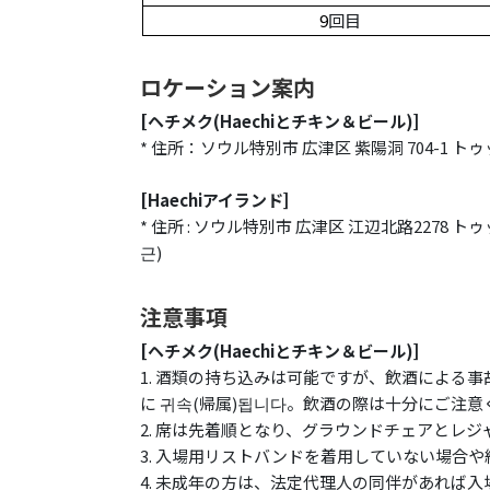
9
回目
ロケーション案内
[ヘチメク(Haechiとチキン＆ビール)
]
* 住所：ソウル特別市 広津区 紫陽洞 704-1
[Haechiアイランド]
* 住所 : ソウル特別市 広津区 江辺北路2278
근)
注意事項
[ヘチメク(Haechiとチキン＆ビール)
]
1. 酒類の持ち込みは可能ですが、飲酒による
に 귀속(帰属)됩니다。飲酒の際は十分にご注意
2. 席は先着順となり、グラウンドチェアとレ
3. 入場用リストバンドを着用していない場合
4. 未成年の方は、法定代理人の同伴があれば入