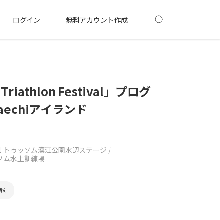
ログイン
無料アカウント作成
Triathlon Festival」プログ
aechiアイランド
4-1 トゥッソム漢江公園水辺ステージ /
ゥッソム水上訓練場
能