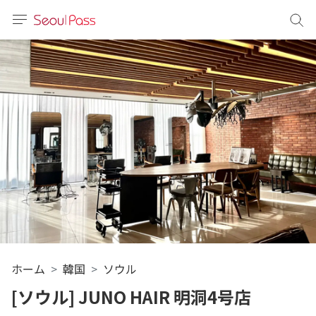
言語
通貨
sh
語
(简体)
文 (台灣)
ホーム
韓国
ソウル
[ソウル] JUNO HAIR 明洞4号店