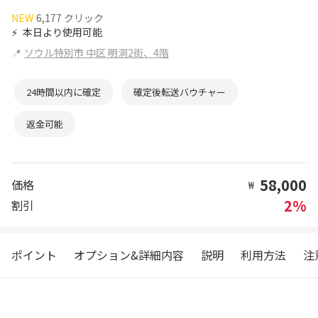
NEW
6,177 クリック
⚡
本日より使用可能
📍
ソウル特別市 中区 明洞2街、4階
24時間以内に確定
確定後転送バウチャー
返金可能
58,000
価格
₩
2%
割引
ポイント
オプション&詳細内容
説明
利用方法
注