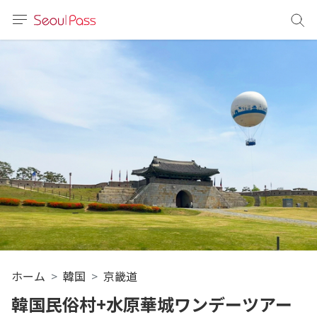
言語
通貨
sh
語
(简体)
文 (台灣)
ホーム
韓国
京畿道
韓国民俗村+水原華城ワンデーツアー