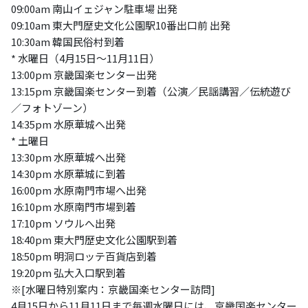
09:00am 南山イェジャン駐車場 出発
09:10am 東大門歴史文化公園駅10番出口前 出発
10:30am 韓国民俗村到着
* 水曜日（4月15日～11月11日）
13:00pm 京畿国楽センター出発
13:15pm 京畿国楽センター到着（公演／民謡講習／伝統遊び
／フォトゾーン）
14:35pm 水原華城へ出発
* 土曜日
13:30pm 水原華城へ出発
14:30pm 水原華城に到着
16:00pm 水原南門市場へ出発
16:10pm 水原南門市場到着
17:10pm ソウルへ出発
18:40pm 東大門歴史文化公園駅到着
18:50pm 明洞ロッテ百貨店到着
19:20pm 弘大入口駅到着
※[水曜日特別案内：京畿国楽センター訪問]
4月15日から11月11日まで毎週水曜日には、京畿国楽センター