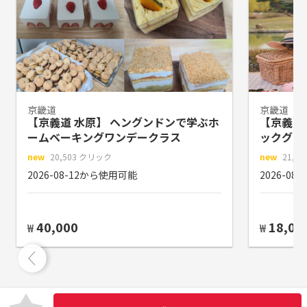
京畿道
京畿道
【京義道 水原】 ヘングンドンで学ぶホ
【京義道
ームベーキングワンデークラス
ックグッ
new
20,503 クリック
new
21,1
2026-08-12から使用可能
2026-0
40,000
18,00
₩
₩