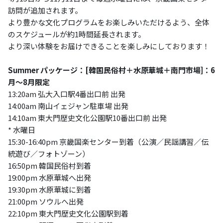
訪問が追加されます。
より豊かな文化プログラムをお楽しみいただけるよう、全体
のスケジュールが約1時間延長されます。
より深い体験をお届けできることを楽しみにしております！
Summer パッケージ：[韓国民俗村＋水原華城＋南門市場]：6
月～8月限定
13:20am 弘大入口駅4番出口前 出発
14:00am 南山イェジャン駐車場 出発
14:10am 東大門歴史文化公園駅10番出口前 出発
* 水曜日
15:30-16:40pm 京畿国楽センター到着（公演／民謡講習／伝
統遊び／フォトゾーン）
16:50pm 韓国民俗村到着
19:00pm 水原華城へ出発
19:30pm 水原華城に到着
21:00pm ソウルへ出発
22:10pm 東大門歴史文化公園駅到着