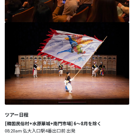
ツアー日程
[韓国民俗村+水原華城+南門市場] 6～8月を除く
08:20am 弘大入口駅4番出口前 出発