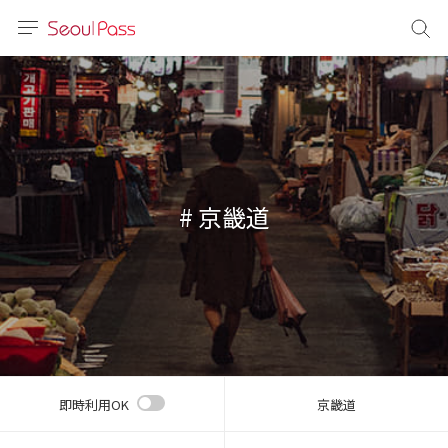
言語
通貨
sh
語
# 京畿道
(简体)
文 (台灣)
即時利用OK
京畿道