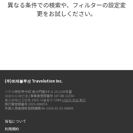
異なる条件での検索や、フィルターの設定変
更をお試しください。
(주)트래볼루션 Travolution Inc.
ソウル特別市 中区 南大門路9キル 24 1103号室
대표이사 배인호 | 事業者登録番号 107-88-11354
통신판매신고번호 2025-서울중구-1566
사업자 정보 확인
旅行業登録番号 2025-000074
外国人患者誘致登録機関 #A-2026-01-01-06849
当社について
利用規約