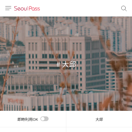
言語
通貨
sh
語
# 大邱
(简体)
文 (台灣)
即時利用OK
大邱