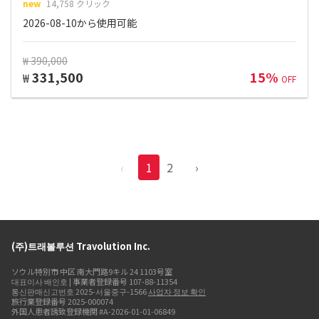
new
14,758 クリック
2026-08-10から使用可能
₩ 390,000
331,500
15%
₩
OFF
‹
1
2
›
(주)트래볼루션 Travolution Inc.
ソウル特別市 中区 南大門路9キル 24 1103号室
대표이사 배인호 | 事業者登録番号 107-88-11354
통신판매신고번호 2025-서울중구-1566
사업자 정보 확인
旅行業登録番号 2025-000074
外国人患者誘致登録機関 #A-2026-01-01-06849