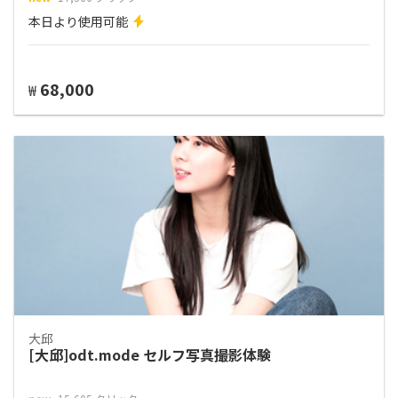
本日より使用可能
68,000
₩
大邱
[大邱]odt.mode セルフ写真撮影体験