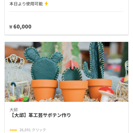
本日より使用可能
60,000
₩
大邱
【大邱】革工芸サボテン作り
new
26,091 クリック