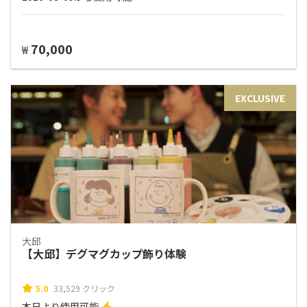
70,000
₩
EXCLUSIVE
大邱
【大邱】デグマグカップ飾り体験
5.0
33,529 クリック
本日より使用可能