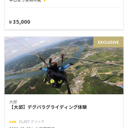
35,000
₩
EXCLUSIVE
大邱
【大邱】デグパラグライディング体験
new
32,087 クリック