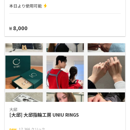
本日より使用可能
8,000
₩
大邱
[大邱] 大邱指輪工房 UNIU RINGS
new
17,366 クリック