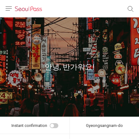
anguage
urrency
sh
語
안녕, 반가워요!
(简体)
文 (台灣)
Instant confirmation
Gyeongsangnam-do